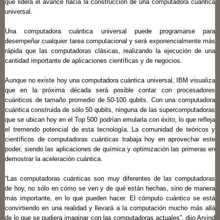
que lidera el avance hacia la construcción de una computadora cuántica
universal.
Una computadora cuántica universal puede programarse para
desempeñar cualquier tarea computacional y será exponencialmente más
rápida que las computadoras clásicas, realizando la ejecución de una
cantidad importante de aplicaciones científicas y de negocios.
Aunque no existe hoy una computadora cuántica universal, IBM visualiza
que en la próxima década será posible contar con procesadores
cuánticos de tamaño promedio de 50-100 qubits. Con una computadora
cuántica construida de sólo 50 qubits, ninguna de las supercomputadoras
que se ubican hoy en el Top 500 podrían emularla con éxito, lo que refleja
el tremendo potencial de esta tecnología. La comunidad de teóricos y
científicos de computadoras cuánticas trabaja hoy en aprovechar este
poder, siendo las aplicaciones de química y optimización las primeras en
demostrar la aceleración cuántica.
“Las computadoras cuánticas son muy diferentes de las computadoras
de hoy, no sólo en cómo se ven y de qué están hechas, sino de manera
más importante, en lo que pueden hacer. El cómputo cuántico se está
convirtiendo en una realidad y llevará a la computación mucho más allá
de lo que se pudiera imaginar con las computadoras actuales”, dijo Arvind