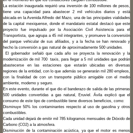
La estación inaugurada requirió una inversión de 100 millones de pesos,
tiene una capacidad para abastecer 2 mil vehículos diarios y está
ubicada en la Avenida Alfredo del Mazo, una de las principales vialidades
de la capital mexiquense, donde el mandatario estatal destacó que este
proyecto fue impulsado por la Asociación Civil Asistencia para el
Transportista, que agrupa a 45 mil integrantes, y promueve la conversión
del parque vehicular de sus afiliados, y a la fecha se han renovado y
hecho la conversión a gas natural de aproximadamente 500 unidades.
El gobernador señaló que cada año se proyecta la renovación y la
modernización de mil 700 taxis, para llegar a 5 mil unidades que podrán
abastecerse en las estaciones que estarán ubicadas en diversas
regiones de la entidad, con lo que además se generarán mil 280 empleos,
con la finalidad de con un transporte público amigable con el medio
ambiente, moderno y seguro.
En este evento, durante el que dio el banderazo de salida de las primeras
500 unidades convertidas a gas natural, Eruviel. Ávila explicó que el
consumo de este tipo de combustible tiene diversos beneficios, como:
Disminuye 50% los contaminantes respecto al uso de gasolina y otros
combustibles.
Cada unidad dejará de emitir mil 785 kilogramos mensuales de Dióxido de
Carbono (CO2) a la atmosfera.
Disminución de la contaminación acústica, ya que el motor es menos