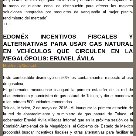
la mano de nuestro canal de distribución para ofrecer las mejores
soluciones integradas por productos de vanguardia al mejor precio-
rendimiento del mercado”.
+++
EDOMÉX INCENTIVOS FISCALES Y
ALTERNATIVAS PARA USAR GAS NATURAL
EN VEHÍCULOS QUE CIRCULEN EN LA
MEGALÓPOLIS: ERUVIEL ÁVILA
http://bit.ly/1e3iCuh
Este combustible disminuye en 50% los contaminantes respecto al uso
de gasolina.
El gobernador mexiquense inauguró la primera estación de la red de
abastecimiento y suministro de gas natural de Toluca, y dio el banderazo
a las primera 500 unidades convertidas.
Toluca, México, 2 de mayo de 2016.- Al inaugurar la primera estación de
la red de abastecimiento y suministro de gas natural de Toluca, el
gobernador Eruviel Ávila Villegas informó que en la próxima sesión de la
Comisión Ambiental de la Megalópolis, el Gobierno del Estado de México
propondrá buscar incentivos fiscales y otras alternativas para facilitar la