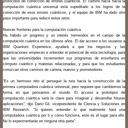
protocolos de corrección de errores cuánticos. El camino hacia hacia la
computación cuántica universal está supeditado a los logros de la
corrección de esos errores cuánticos, y el equipo de IBM ha dado otro
paso importante para reducir estos retos.
Nuevas fronteras para la computación cuántica
Ha habido un progreso y un interés tremendos en el campo de la
computación cuántica en los últimos años. El dar acceso a los usuarios a
IBM Quantum Experience, ayudará a que los negocios y las
organizaciones empiecen a entender el potencial de esta tecnología, para
que las universidades incrementen sus programas de enseñanza en
cómputo cuántico y materias relacionadas, y para que los estudiantes
conozcan otros caminos de carrera, nuevos y prometedores.
“Es un hermoso reto el perseguir la ruta hacia la construcción de la
primera computadora cuántica universal, pero requiere que cambiemos la
forma en que pensamos el mundo. El acceso a prototipos de
computación cuántica será la clave para imaginar y desarrollar futuras
aplicaciones”, dijo Dario Gil, vicepresidente de Ciencia y Soluciones en
IBM Research. “Si quieres entender lo que realmente hará una
computadora cuántica por ti y cómo funciona, este es el lugar para ello.
No lo experimentarás en ninguna otra parte”.