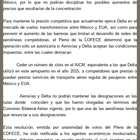
México, por lo que no podrían disciplinar los posibles aumentos de
precios que resultarían de la concentración.
Para mantener la presión competitiva que actualmente ejerce Delta en el
mercado de vuelos transfronterizos entre México y EUA, así como para
prevenir el aumento de las barreras que limitan el desarrollo de redes de
aerolíneas competidoras, el Pleno de la COFECE determinó que la
operación sólo se autorizaría si Aerovías y Delta aceptan las condiciones
impuestas, entre las cuales destacan:
· Ceder un número de slots en el AICM, equivalente a los que Delta
utilizó en este aeropuerto en el año 2015, a competidores que prestan o
puedan prestar servicios de transporte aéreo regular de pasajeros entre
México y EUA.
· Aerovías y Delta no podrán mantener las designaciones en las
rutas donde coinciden y que les fueron otorgadas en términos del
Convenio Bilateral Aéreo vigente, por lo que una de las aerolíneas tendrá
que renunciar a sus designaciones.
Esta resolución, emitida por unanimidad de votos del Pleno de la
COFECE, ha sido notificada a los agentes económicos involucrados,
quienes deberán presentar un escrito mediante el cual acepten en su