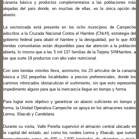
canasta básica y productos complementarios a las poblaciones más
alejadas del país donde, en muchas de ellas, es la única opción de
abasto.
La sectorizada está presente en los ocho municipios de Campeche
adscritos a la Cruzada Nacional Contra el Hambre (CNcH), estrategia del
gobierno federal para abatir el hambre y la desigualdad, por lo que 400
tiendas comunitarias están disponibles para dar atención a la población
abierta, lo mismo que a las 5 mil 137 familias de la Tarjeta SINHambre, a
las que surte 19 productos con alto valor nutricional.
Con seis tiendas móviles lleva, asimismo, los 23 artículos de la canasta
básica a 152 pequeñas localidades a precios preferenciales, donde los
caminos intrincados obstaculizan el surtimiento, sin que esto represente
impedimento alguno para que la mercancía llegue en tiempo y forma.
Para lograr este objetivo y garantizar un abasto suficiente en tiempo y
forma, la Unidad Operativa Campeche se apoya en los almacenes rurales
Lerma, Xbacab y Candelaria.
Durante su visita, Valle Pereña supervisó el almacén central ubicado en
la capital del estado, así como los rurales Lerma y Xbacab, que surten
mensualmente cerca de 600 y 1,500 toneladas de abarrotes y maíz,