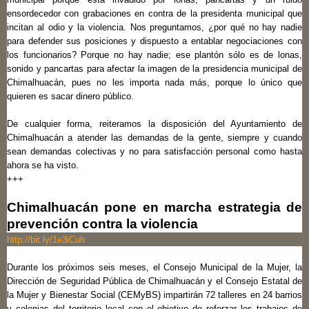
ensordecedor con grabaciones en contra de la presidenta municipal que
incitan al odio y la violencia. Nos preguntamos, ¿por qué no hay nadie
para defender sus posiciones y dispuesto a entablar negociaciones con
los funcionarios? Porque no hay nadie; ese plantón sólo es de lonas,
sonido y pancartas para afectar la imagen de la presidencia municipal de
Chimalhuacán, pues no les importa nada más, porque lo único que
quieren es sacar dinero público.
De cualquier forma, reiteramos la disposición del Ayuntamiento de
Chimalhuacán a atender las demandas de la gente, siempre y cuando
sean demandas colectivas y no para satisfacción personal como hasta
ahora se ha visto.
+++
Chimalhuacán pone en marcha estrategia de
prevención contra la violencia
http://bit.ly/1e3iCuh
Durante los próximos seis meses, el Consejo Municipal de la Mujer, la
Dirección de Seguridad Pública de Chimalhuacán y el Consejo Estatal de
la Mujer y Bienestar Social (CEMyBS) impartirán 72 talleres en 24 barrios
y colonias del territorio local con el objetivo de reforzar los trabajos de