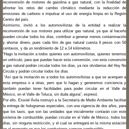
reconversión de motores de gasolina a gas natural, con la finalidad de
afrontar los retos del cambio climático mediante la reducción de
emisiones de carbono e impulsar el uso de energía limpia en la Región
Centro del país.
Asimismo, invitó a los automovilistas de la entidad a realizar la
reconversión de sus motores para utilizar gas natural, ya que al hacerlo
pueden circular todos los días, contribuir a generar menos contaminación
y ahorrar dinero, pues cada litro de gas natural cuesta 6 pesos con 50
centavos, y da un rendimiento de 12 a 14 kilómetros.
“Hago la invitación a todos quienes son automovilistas, quienes tenemos
un vehículo, para que puedan hacer esta conversión, con esta conversión
a gas natural podrán circular todos los días, ya nos olvidamos del Hoy No
Circula y podrán circular todos los días.
“Así que la invitación es a todos los automovilistas a que se acerquen a
esta empresa o a otras, pero que lo hagan y generemos conciencia y
también puedan tener facilidades para poder circular en el Valle de
México, en el Valle de Toluca, sin duda alguna”, expresó.
Por ello, Eruviel Ávila instruyó a la Secretaría de Medio Ambiente facilitar
la entrega de hologramas especiales, con una vigencia de dos años, para
que los taxis, que son las unidades que inicialmente contarán con este
sistema de combustible, puedan circular en el Valle de México, todos los
días, sin ninguna restricción, y el cual se entregará en la misma estación
en el momento en que los conductores carguen combustible.