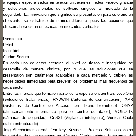
a equipos especializados en telecomunicaciones, redes, video-vigilancia
y soluciones profesionales de software dirigidos al mercado de la
seguridad. La innovación que significó su presentación para este año en
el evento, se estratificó de manera diferente, pues las opciones que
ofrecen ahora están enfocadas en mercados verticales:
Domestico
Retail
Industrial
Ciudad Segura
En cada uno de estos sectores el nivel de riesgo e inseguridad se
desarrolla de manera distinta, por lo que las soluciones que se
presentaron son totalmente adaptables a cada mercado y cubren las
necesidades inmediatas para prevenir los problemas más frecuentes de
cada sector
Entre las marcas que formaron parte de la expo se encuentran: LevelOne
(Soluciones Inalámbricas), RADWIN (Antenas de Comunicación), XPR
(Sistemas de Control de Acceso con diseño biométrico), QNAP
(almacenamiento informático para el centro de datos), MOBOTIX
(cámaras de seguridad), OnSSI (Vigilancia inteligente), Vertical Cable
(cable estructurado).
Jorg Altenheimer afirmó, “En key Business Process Solutions como
mayoristas de valor agregado en México y Centroamérica, trabajamos de