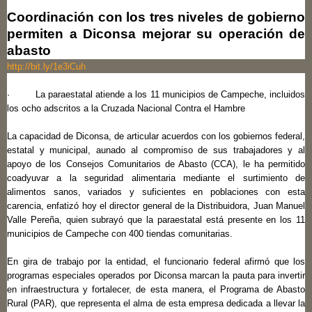
Coordinación con los tres niveles de gobierno
permiten a Diconsa mejorar su operación de
abasto
http://bit.ly/1e3iCuh
· La paraestatal atiende a los 11 municipios de Campeche, incluidos
los ocho adscritos a la Cruzada Nacional Contra el Hambre
La capacidad de Diconsa, de articular acuerdos con los gobiernos federal,
estatal y municipal, aunado al compromiso de sus trabajadores y al
apoyo de los Consejos Comunitarios de Abasto (CCA), le ha permitido
coadyuvar a la seguridad alimentaria mediante el surtimiento de
alimentos sanos, variados y suficientes en poblaciones con esta
carencia, enfatizó hoy el director general de la Distribuidora, Juan Manuel
Valle Pereña, quien subrayó que la paraestatal está presente en los 11
municipios de Campeche con 400 tiendas comunitarias.
En gira de trabajo por la entidad, el funcionario federal afirmó que los
programas especiales operados por Diconsa marcan la pauta para invertir
en infraestructura y fortalecer, de esta manera, el Programa de Abasto
Rural (PAR), que representa el alma de esta empresa dedicada a llevar la