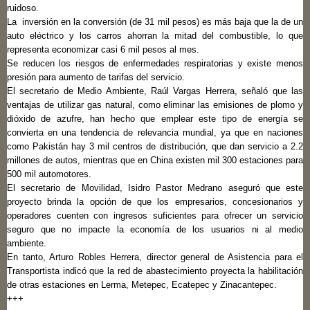
ruidoso.
La inversión en la conversión (de 31 mil pesos) es más baja que la de un
auto eléctrico y los carros ahorran la mitad del combustible, lo que
representa economizar casi 6 mil pesos al mes.
Se reducen los riesgos de enfermedades respiratorias y existe menos
presión para aumento de tarifas del servicio.
El secretario de Medio Ambiente, Raúl Vargas Herrera, señaló que las
ventajas de utilizar gas natural, como eliminar las emisiones de plomo y
dióxido de azufre, han hecho que emplear este tipo de energía se
convierta en una tendencia de relevancia mundial, ya que en naciones
como Pakistán hay 3 mil centros de distribución, que dan servicio a 2.2
millones de autos, mientras que en China existen mil 300 estaciones para
500 mil automotores.
El secretario de Movilidad, Isidro Pastor Medrano aseguró que este
proyecto brinda la opción de que los empresarios, concesionarios y
operadores cuenten con ingresos suficientes para ofrecer un servicio
seguro que no impacte la economía de los usuarios ni al medio
ambiente.
En tanto, Arturo Robles Herrera, director general de Asistencia para el
Transportista indicó que la red de abastecimiento proyecta la habilitación
de otras estaciones en Lerma, Metepec, Ecatepec y Zinacantepec.
+++