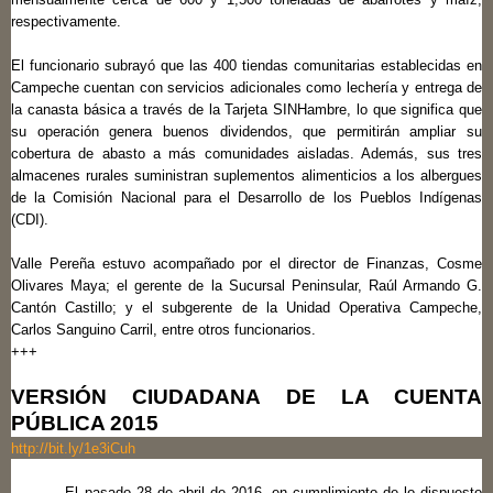
respectivamente.
El funcionario subrayó que las 400 tiendas comunitarias establecidas en
Campeche cuentan con servicios adicionales como lechería y entrega de
la canasta básica a través de la Tarjeta SINHambre, lo que significa que
su operación genera buenos dividendos, que permitirán ampliar su
cobertura de abasto a más comunidades aisladas. Además, sus tres
almacenes rurales suministran suplementos alimenticios a los albergues
de la Comisión Nacional para el Desarrollo de los Pueblos Indígenas
(CDI).
Valle Pereña estuvo acompañado por el director de Finanzas, Cosme
Olivares Maya; el gerente de la Sucursal Peninsular, Raúl Armando G.
Cantón Castillo; y el subgerente de la Unidad Operativa Campeche,
Carlos Sanguino Carril, entre otros funcionarios.
+++
VERSIÓN CIUDADANA DE LA CUENTA
PÚBLICA 2015
http://bit.ly/1e3iCuh
· El pasado 28 de abril de 2016, en cumplimiento de lo dispuesto