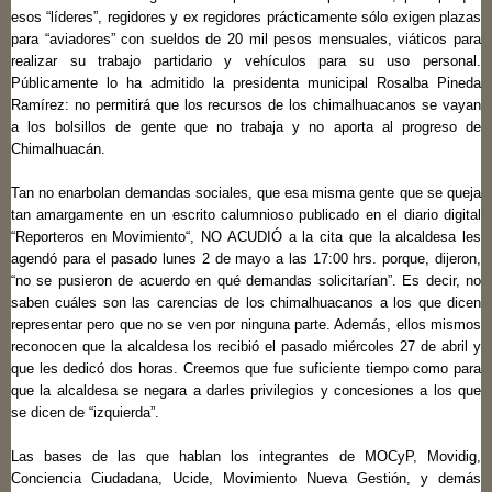
esos “líderes”, regidores y ex regidores prácticamente sólo exigen plazas
para “aviadores” con sueldos de 20 mil pesos mensuales, viáticos para
realizar su trabajo partidario y vehículos para su uso personal.
Públicamente lo ha admitido la presidenta municipal Rosalba Pineda
Ramírez: no permitirá que los recursos de los chimalhuacanos se vayan
a los bolsillos de gente que no trabaja y no aporta al progreso de
Chimalhuacán.
Tan no enarbolan demandas sociales, que esa misma gente que se queja
tan amargamente en un escrito calumnioso publicado en el diario digital
“Reporteros en Movimiento“, NO ACUDIÓ a la cita que la alcaldesa les
agendó para el pasado lunes 2 de mayo a las 17:00 hrs. porque, dijeron,
“no se pusieron de acuerdo en qué demandas solicitarían”. Es decir, no
saben cuáles son las carencias de los chimalhuacanos a los que dicen
representar pero que no se ven por ninguna parte. Además, ellos mismos
reconocen que la alcaldesa los recibió el pasado miércoles 27 de abril y
que les dedicó dos horas. Creemos que fue suficiente tiempo como para
que la alcaldesa se negara a darles privilegios y concesiones a los que
se dicen de “izquierda”.
Las bases de las que hablan los integrantes de MOCyP, Movidig,
Conciencia Ciudadana, Ucide, Movimiento Nueva Gestión, y demás