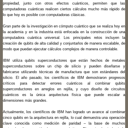
propiedad, junto con otros efectos cuánticos, permiten que las
computadoras cuánticas realicen ciertos cálculos mucho más rápido de
lo que hoy es posible con computadoras clásicas.
Gran parte de la investigación en cómputo cuántico que se realiza hoy en
la academia y en la industria está enfocada en la construcción de una
computadora cuántica universal. Los principales retos incluyen la
creación de qubits de alta calidad y conjuntarlos de manera escalable, de
modo que puedan ejecutar cálculos complejos de manera controlable.
IBM utiliza qubits superconductores que están hechos de metales
superconductores sobre un chip de silicio y pueden diseñarse y
fabricarse utilizando técnicas de manufactura que son estándares del
silicio. El año pasado, los científicos de IBM demostraron progresos
críticos para detectar errores cuánticos al combinar qubits
superconductores en arreglos en rejilla, y cuyo diseño de circuitos
cuánticos es la única arquitectura física que puede escalar a
dimensiones más grandes.
Actualmente, los científicos de IBM han logrado un avance al combinar
cinco qubits en la arquitectura en rejilla, lo cual demuestra una operación
clave conocida como medición de paridad – la base de muchos