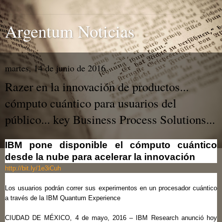
Argentum Noticias
martes, 14 de junio de 2016
Razer en la innovación de productos...
cómputo cuántico para usuarios del
público... key Business Process Solutions...
IBM pone disponible el cómputo cuántico
desde la nube para acelerar la innovación
http://bit.ly/1e3iCuh
Los usuarios podrán correr sus experimentos en un procesador cuántico
a través de la IBM Quantum Experience
CIUDAD DE MÉXICO, 4 de mayo, 2016 – IBM Research anunció hoy