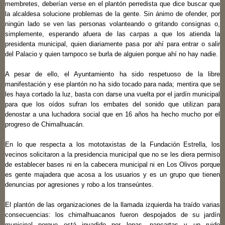
membretes, deberían verse en el plantón perredista que dice buscar que
la alcaldesa solucione problemas de la gente. Sin ánimo de ofender, por
ningún lado se ven las personas volanteando o gritando consignas o,
simplemente, esperando afuera de las carpas a que los atienda la
presidenta municipal, quien diariamente pasa por ahí para entrar o salir
del Palacio y quien tampoco se burla de alguien porque ahí no hay nadie.
A pesar de ello, el Ayuntamiento ha sido respetuoso de la libre
manifestación y ese plantón no ha sido tocado para nada; mentira que se
les haya cortado la luz, basta con darse una vuelta por el jardín municipal
para que los oídos sufran los embates del sonido que utilizan para
denostar a una luchadora social que en 16 años ha hecho mucho por el
progreso de Chimalhuacán.
En lo que respecta a los mototaxistas de la Fundación Estrella, los
vecinos solicitaron a la presidencia municipal que no se les diera permiso
de establecer bases ni en la cabecera municipal ni en Los Olivos porque
es gente majadera que acosa a los usuarios y es un grupo que tienen
denuncias por agresiones y robo a los transeúntes.
El plantón de las organizaciones de la llamada izquierda ha traído varias
consecuencias: los chimalhuacanos fueron despojados de su jardín
municipal porque está invadido por lonas, pancartas y un ruido